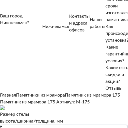
сроки
изготовле
Ваш город
Контакты
Наши
памятника
Нижнекамск?
и адреса
Нижнекамск
работы
Как
Нет, другой
офисов
происход
Да, верно
установка
Какие
гарантийн
условия?
Какие ест
скидки и
акции?
Отзывы
Главная
Памятники из мрамора
Памятник из мрамора 175
Памятник из мрамора 175
Артикул: M-175
Размер стелы
высота/ширина/толщина, мм