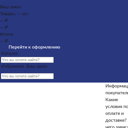
Каталог
Ваш заказ
Товары, — шт.
Памятники из гранита
Памятники из мрамора
— ₽
Оформление гранитных памятников
Металлические
— ₽
кресты
Услуги
Облицовка
Ограды
Вазы
Столы и
Итого:
лавочки
Щебень на могилу
— ₽
Контакты и адреса офисов
Наши работы
Информация
Перейти к оформлению
покупателю
Информация покупателю
Какие условия по
Каталог
оплате и доставке?
От чего зависят сроки изготовления
памятника?
Как происходит установка?
Какие
Избранное
Ваш заказ
гарантийные условия?
Какие есть скидки и акции?
Отзывы
Информац
Информация покупателю
покупате
Какие
Какие условия по оплате и доставке?
От чего зависят
условия п
сроки изготовления памятника?
Как происходит
оплате и
установка?
Какие гарантийные условия?
Какие есть
доставке?
скидки и акции?
Отзывы
чего завис