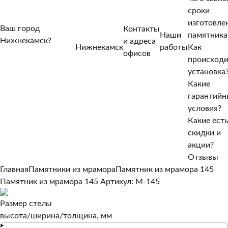
сроки
изготовле
Ваш город
Контакты
Наши
памятника
Нижнекамск?
и адреса
Нижнекамск
работы
Как
Нет, другой
офисов
происход
Да, верно
установка
Какие
гарантийн
условия?
Какие ест
скидки и
акции?
Отзывы
Главная
Памятники из мрамора
Памятник из мрамора 145
Памятник из мрамора 145
Артикул: M-145
Размер стелы
высота/ширина/толщина, мм