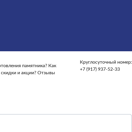
сты
Услуги
Облицовка
Ограды
Вазы
Столы и лавочки
те и доставке?
От чего зависят сроки изготовления
кие гарантийные условия?
Какие есть скидки и акции?
Круглосуточный номер:
готовления памятника?
Как
+7 (917) 937-52-33
 скидки и акции?
Отзывы