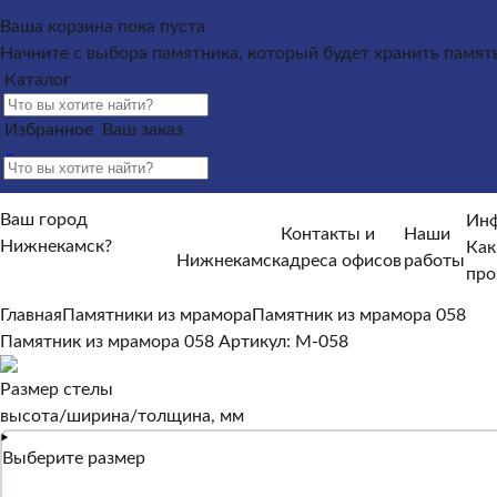
Каталог
Ваша корзина пока пуста
Начните с выбора памятника, который будет хранить памят
Памятники из гранита
Памятники из мрамора
Каталог
Щебень на могилу
Контакты и адреса офисов
Наши работы
Информация п
Избранное
Ваш заказ
памятника?
Как происходит установка?
Какие гарантийн
Информация покупателю
Ваш город
Какие условия по оплате и доставке?
От чего зависят ср
Инф
Контакты и
Наши
Нижнекамск?
Отзывы
Как
Нижнекамск
адреса офисов
работы
Нет, другой
про
Да, верно
Главная
Памятники из мрамора
Памятник из мрамора 058
Памятник из мрамора 058
Артикул: M-058
Размер стелы
высота/ширина/толщина, мм
Выберите размер