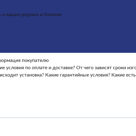
ь о ваших родных и близких
Оформление гранитных памятников
Металлические кре
окупателю
Информация покупателю
Какие условия по опла
ые условия?
Какие есть скидки и акции?
Отзывы
оки изготовления памятника?
ормация покупателю
Как происходит установка?
Ка
ие условия по оплате и доставке?
От чего зависят сроки из
исходит установка?
Какие гарантийные условия?
Какие есть