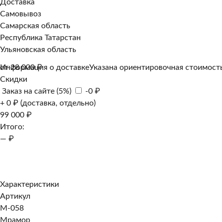
Доставка
Самовывоз
Самарская область
Республика Татарстан
Ульяновская область
Информация о доставке
от 28 000 ₽
Указана ориентировочная стоимость
Скидки
Заказ на сайте (5%)
-0 ₽
+ 0 ₽ (доставка, отдельно)
99 000 ₽
Итого:
— ₽
Добавить к заказу
Заказать в 1 клик
Характеристики
Артикул
M-058
Мрамор