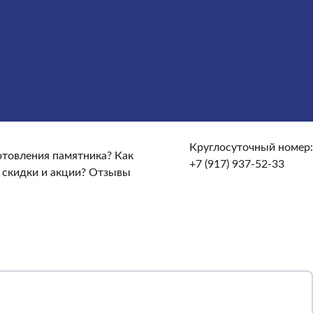
сты
Услуги
Облицовка
Ограды
Вазы
Столы и лавочки
те и доставке?
От чего зависят сроки изготовления
кие гарантийные условия?
Какие есть скидки и акции?
Круглосуточный номер:
готовления памятника?
Как
+7 (917) 937-52-33
 скидки и акции?
Отзывы