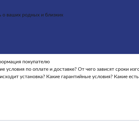
ь о ваших родных и близких
Оформление гранитных памятников
Металлические кре
окупателю
Информация покупателю
Какие условия по опла
ые условия?
Какие есть скидки и акции?
Отзывы
оки изготовления памятника?
ормация покупателю
Как происходит установка?
Ка
ие условия по оплате и доставке?
От чего зависят сроки из
исходит установка?
Какие гарантийные условия?
Какие есть