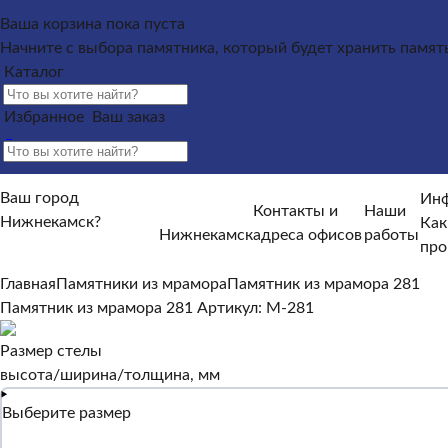
Каталог
Ваша корзина пока пуста
Начните с выбора памятника, который будет хранить памят
Памятники из гранита
Памятники из мрамора
Каталог
Щебень на могилу
Контакты и адреса офисов
Наши работы
Информация п
Избранное
Ваш заказ
памятника?
Как происходит установка?
Какие гарантийн
Информация покупателю
Ваш город
Какие условия по оплате и доставке?
От чего зависят ср
Инф
Контакты и
Наши
Нижнекамск?
Отзывы
Как
Нижнекамск
адреса офисов
работы
Нет, другой
про
Да, верно
Главная
Памятники из мрамора
Памятник из мрамора 281
Памятник из мрамора 281
Артикул: M-281
Размер стелы
высота/ширина/толщина, мм
Выберите размер