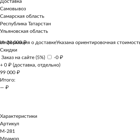
Доставка
Самовывоз
Самарская область
Республика Татарстан
Ульяновская область
Информация о доставке
от 28 000 ₽
Указана ориентировочная стоимость
Скидки
Заказ на сайте (5%)
-0 ₽
+ 0 ₽ (доставка, отдельно)
99 000 ₽
Итого:
— ₽
Добавить к заказу
Заказать в 1 клик
Характеристики
Артикул
M-281
Мрамор