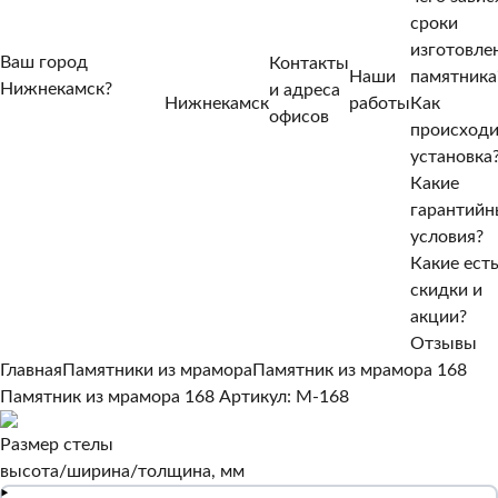
сроки
изготовле
Ваш город
Контакты
Наши
памятника
Нижнекамск?
и адреса
Нижнекамск
работы
Как
Нет, другой
офисов
происход
Да, верно
установка
Какие
гарантийн
условия?
Какие ест
скидки и
акции?
Отзывы
Главная
Памятники из мрамора
Памятник из мрамора 168
Памятник из мрамора 168
Артикул: M-168
Размер стелы
высота/ширина/толщина, мм