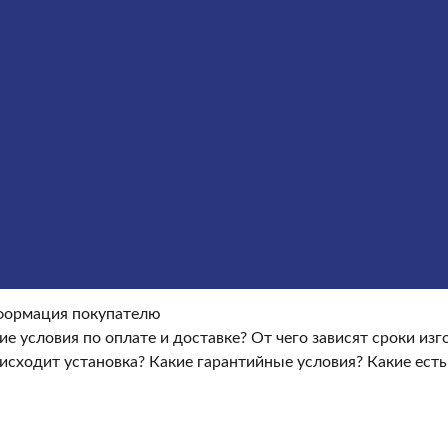
Оформление гранитных памятников
Металлические кре
окупателю
Информация покупателю
Какие условия по опла
ые условия?
Какие есть скидки и акции?
Отзывы
оки изготовления памятника?
Как происходит установка?
Ка
ормация покупателю
ие условия по оплате и доставке?
От чего зависят сроки из
исходит установка?
Какие гарантийные условия?
Какие есть