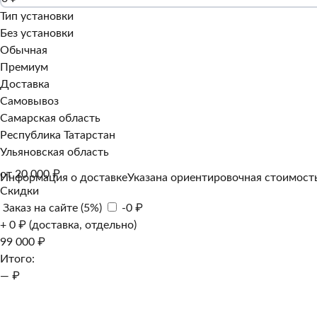
Тип установки
Без установки
Обычная
Премиум
Доставка
Самовывоз
Самарская область
Республика Татарстан
Ульяновская область
от 20 000 ₽
Информация о доставке
Указана ориентировочная стоимость
Скидки
Заказ на сайте (5%)
-0 ₽
+ 0 ₽ (доставка, отдельно)
99 000 ₽
Итого:
— ₽
Добавить к заказу
Заказать в 1 клик