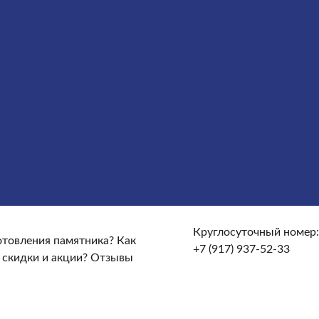
сты
Услуги
Облицовка
Ограды
Вазы
Столы и лавочки
те и доставке?
От чего зависят сроки изготовления
кие гарантийные условия?
Какие есть скидки и акции?
Круглосуточный номер:
готовления памятника?
Как
+7 (917) 937-52-33
 скидки и акции?
Отзывы