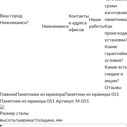
сроки
изготовле
Ваш город
Контакты
Наши
памятника
Нижнекамск?
и адреса
Нижнекамск
работы
Как
Нет, другой
офисов
происход
Да, верно
установка
Какие
гарантийн
условия?
Какие ест
скидки и
акции?
Отзывы
Главная
Памятники из мрамора
Памятник из мрамора 051
Памятник из мрамора 051
Артикул: M-051
Размер стелы
высота/ширина/толщина, мм