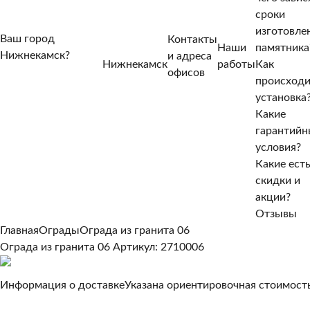
сроки
изготовле
Ваш город
Контакты
Наши
памятника
Нижнекамск?
и адреса
Нижнекамск
работы
Как
Нет, другой
офисов
происход
Да, верно
установка
Какие
гарантийн
условия?
Какие ест
скидки и
акции?
Отзывы
Главная
Ограды
Ограда из гранита 06
Ограда из гранита 06
Артикул: 2710006
Информация о доставке
Указана ориентировочная стоимость