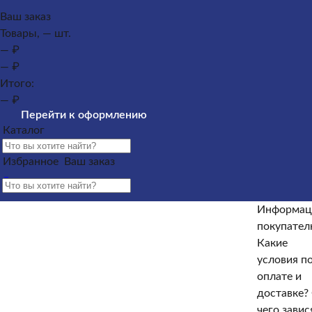
Каталог
Ваш заказ
Товары, — шт.
Памятники из гранита
Памятники из мрамора
— ₽
Оформление гранитных памятников
Металлические
— ₽
кресты
Услуги
Облицовка
Ограды
Вазы
Столы и
Итого:
лавочки
Щебень на могилу
— ₽
Контакты и адреса офисов
Наши работы
Информация
Перейти к оформлению
покупателю
Информация покупателю
Какие условия по
Каталог
оплате и доставке?
От чего зависят сроки изготовления
памятника?
Как происходит установка?
Какие
Избранное
Ваш заказ
гарантийные условия?
Какие есть скидки и акции?
Отзывы
Информац
Информация покупателю
покупате
Какие
Какие условия по оплате и доставке?
От чего зависят
условия п
сроки изготовления памятника?
Как происходит
оплате и
установка?
Какие гарантийные условия?
Какие есть
доставке?
скидки и акции?
Отзывы
чего завис