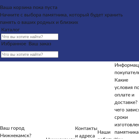
Каталог
Ваша корзина пока пуста
Начните с выбора памятника, который будет хранить
Памятники из гранита
Памятники из мрамора
память о ваших родных и близких
Оформление гранитных памятников
Металлические
Каталог
кресты
Услуги
Облицовка
Ограды
Вазы
Столы и
лавочки
Щебень на могилу
Избранное
Ваш заказ
Контакты и адреса офисов
Наши работы
Информация
покупателю
Информация покупателю
Какие условия по
оплате и доставке?
От чего зависят сроки изготовления
Информац
памятника?
Как происходит установка?
Какие
покупате
гарантийные условия?
Какие есть скидки и акции?
Какие
Отзывы
условия п
оплате и
Информация покупателю
доставке?
Какие условия по оплате и доставке?
От чего зависят
чего завис
сроки изготовления памятника?
Как происходит
сроки
установка?
Какие гарантийные условия?
Какие есть
изготовле
Ваш город
Контакты
скидки и акции?
Отзывы
Наши
памятника
Нижнекамск?
и адреса