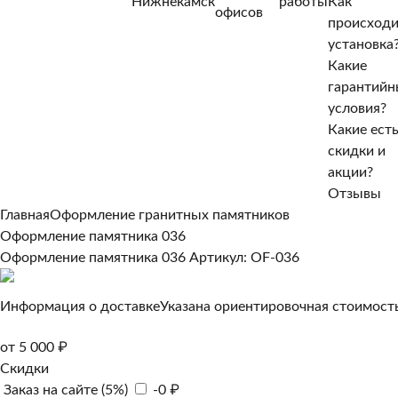
Нижнекамск
работы
Как
Нет, другой
офисов
происход
Да, верно
установка
Какие
гарантийн
условия?
Какие ест
скидки и
акции?
Отзывы
Главная
Оформление гранитных памятников
Оформление памятника 036
Оформление памятника 036
Артикул: OF-036
Информация о доставке
Указана ориентировочная стоимость
от 5 000 ₽
Скидки
Заказ на сайте (5%)
-0 ₽