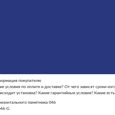
ие гранитных памятников
Металлические кресты
Услуги
окупателю
Информация покупателю
Какие условия по опла
ые условия?
Какие есть скидки и акции?
Отзывы
оки изготовления памятника?
Как происходит установка?
Ка
ормация покупателю
ие условия по оплате и доставке?
От чего зависят сроки из
исходит установка?
Какие гарантийные условия?
Какие есть
изонтального памятника 046
046-G