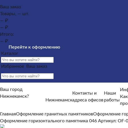
Каталог
Ваш заказ
Товары, — шт.
Памятники из гранита
Памятники из мрамора
Оформлен
— ₽
могилу
— ₽
Контакты и адреса офисов
Наши работы
Информация п
Итого:
памятника?
Как происходит установка?
Какие гарантийн
— ₽
Информация покупателю
Перейти к оформлению
Каталог
Какие условия по оплате и доставке?
От чего зависят ср
Отзывы
Избранное
Ваш заказ
Ваш город
Инф
Контакты и
Наши
Нижнекамск?
Как
Нижнекамск
адреса офисов
работы
Нет, другой
про
Да, верно
Главная
Оформление гранитных памятников
Оформление гор
Оформление горизонтального памятника 046
Артикул: OF-