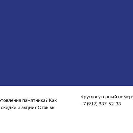
Облицовка
Ограды
Вазы
Столы и лавочки
Щебень на
те и доставке?
От чего зависят сроки изготовления
кие гарантийные условия?
Какие есть скидки и акции?
Круглосуточный номер:
готовления памятника?
Как
+7 (917) 937-52-33
 скидки и акции?
Отзывы